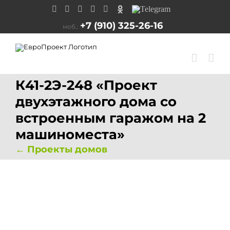
перейти
Vk
Facebook
Instagram
Twitter
Pinterest
Одноклассники
Telegram
к
содержанию
+7 (910) 325-26-16
моб.:
К41-2Э-248 «Проект
двухэтажного дома со
встроенным гаражом на 2
машиноместа»
← Проекты домов